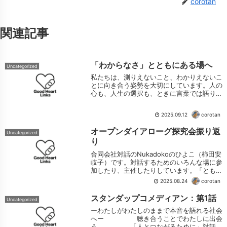
corotan
関連記事
「わからなさ」とともにある場へ
Uncategorized
私たちは、測りえないこと、わかりえないこ
とに向き合う姿勢を大切にしています。人の
心も、人生の選択も、ときに言葉では語りき
れないものを抱えています。そのときに、無
理に答えを出そうとしたり、わかろうとしす
2025.09.12
corotan
ぎることで、かえってすれ違いや孤独が深
ま...
オープンダイアローグ探究会振り返
Uncategorized
り
合同会社対話のNukadokoのひよこ（柿田安
岐子）です。対話するためのいろんな場に参
加したり、主催したりしています。「ともに
生きていくためのオープンダイアローグ探究
2025.08.24
corotan
会」は、その場に参加したみなさんとの振り
返りの時間をとても大切にしています...
スタンダップコメディアン：第1話
Uncategorized
ーわたしがわたしのままで本音を語れる社会
へー 聴き合うことでわたしに出会
う 「人とつながるために」対話す