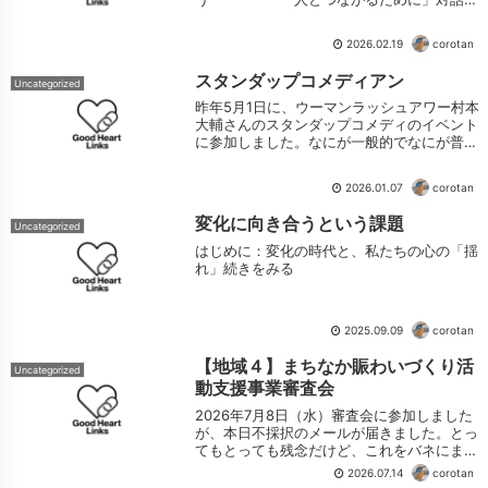
るNukadokoこんにちは。合同会社対話の
Nukadokoのひよこ（柿田安岐子）です。今
2026.02.19
corotan
回は、スタンダップコメディアン...
スタンダップコメディアン
Uncategorized
昨年5月1日に、ウーマンラッシュアワー村本
大輔さんのスタンダップコメディのイベント
に参加しました。なにが一般的でなにが普通
なのかわからないけれど、スタンダップコメ
ディで語る人はとても勇敢な人なのではない
2026.01.07
corotan
かと想像しています。政治や思想などをテ...
変化に向き合うという課題
Uncategorized
はじめに：変化の時代と、私たちの心の「揺
れ」続きをみる
2025.09.09
corotan
【地域４】まちなか賑わいづくり活
Uncategorized
動支援事業審査会
2026年7月8日（水）審査会に参加しました
が、本日不採択のメールが届きました。とっ
てもとっても残念だけど、これをバネにまた
始めるために記事にしておきます。 長崎市
2026.07.14
corotan
まちなかにぎわいづくり活動支援事業