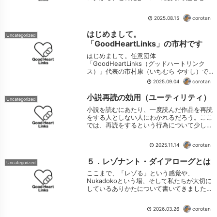
きました。続きをみる
2025.08.15
corotan
はじめまして。
Uncategorized
「GoodHeartLinks」の市村です
はじめまして。任意団体
「GoodHeartLinks（グッドハートリンク
ス）」代表の市村康（いちむら やすし）で
す。数ある記事の中から、こうして私たちの
2025.09.04
corotan
ページにたどり着いてくださり、本当にあり
がとうございます。続きをみる
小説再読の効用（ユーティリティ）
Uncategorized
小説を読むにあたり、一度読んだ作品を再読
をする人としない人にわかれるだろう。ここ
では、再読をするという行為について少しだ
け考えてみたい。さて、初読再読を問わず、
個人がある作品を読む際に、同じ作品でも以
2025.11.14
corotan
下の条件や要因で評価が変わってくるので
は...
５．レゾナント・ダイアローグとは
Uncategorized
ここまで、「レゾる」という感覚や、
Nukadokoという場、そして私たちが大切に
しているありかたについて書いてきました。
続きをみる
2026.03.26
corotan