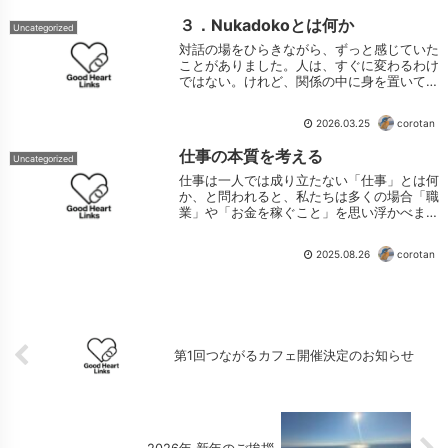
れ...
３．Nukadokoとは何か
Uncategorized
対話の場をひらきながら、ずっと感じていた
ことがありました。人は、すぐに変わるわけ
ではない。けれど、関係の中に身を置いてい
ると、気づかないうちに、少しずつ何かが変
わっていく。続きをみる
2026.03.25
corotan
仕事の本質を考える
Uncategorized
仕事は一人では成り立たない「仕事」とは何
か、と問われると、私たちは多くの場合「職
業」や「お金を稼ぐこと」を思い浮かべま
す。確かに、それも仕事の大きな側面です。
生活を支え、社会を動かしていくうえで、賃
2025.08.26
corotan
金労働は欠かすことのできない営みでしょ
う。...
第1回つながるカフェ開催決定のお知らせ