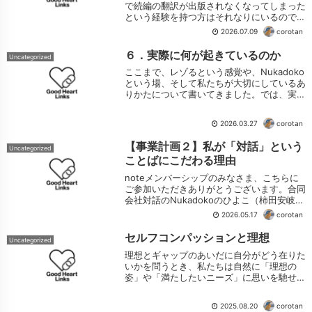
で続編の翻訳が出版されなくなってしまった
という経験を持つ方はそれなりにいるのでは
ないでしょうかそういうとき、「英語で読め
2026.07.09
corotan
たらいいのになぁ」とふと考えることもある
と思います続きをみる
６．実際に何が起きているのか
Uncategorized
ここまで、レゾるという感覚や、Nukadoko
という場、そして私たちが大切にしているあ
りかたについて書いてきました。では、実際
の場の中では、どのようなことが起きている
のでしょうか。続きをみる
2026.03.27
corotan
【事業計画２】私が「対話」という
Uncategorized
ことばにこだわる理由
noteメンバーシップのみなさま、こちらに
ご参加いただきありがとうございます。合同
会社対話のNukadokoのひよこ（柿田安岐
子）です。今回、メンバーシップを立ち上げ
2026.05.17
corotan
たのは「事業計画」の検証をしたいからで
す。メンバーシップではどのようなこと...
セルフコンパッションと理想
Uncategorized
理想とギャップのあいだに自分がどう在りた
いかを問うとき、私たちは自然に「理想の
姿」や「満たしたいニーズ」に思いを馳せま
す。しかしその瞬間、必ず「現状の自分との
ギャップ」が立ち上がります。そのギャップ
2025.08.20
corotan
をどう感じるかがとても大切です。ときにそ